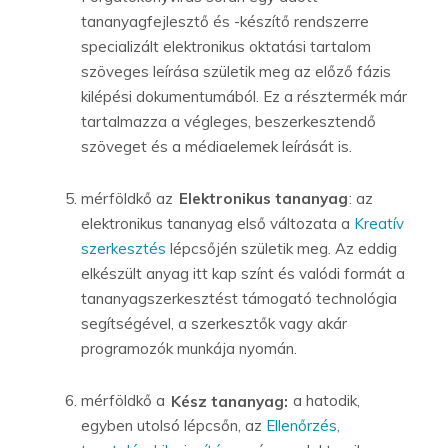
tananyagfejlesztő és -készítő rendszerre
specializált elektronikus oktatási tartalom
szöveges leírása születik meg az előző fázis
kilépési dokumentumából. Ez a résztermék már
tartalmazza a végleges, beszerkesztendő
szöveget és a médiaelemek leírását is.
mérföldkő az
Elektronikus tananyag
: az
elektronikus tananyag első változata a
Kreatív
szerkesztés
lépcsőjén születik meg. Az eddig
elkészült anyag itt kap színt és valódi formát a
tananyagszerkesztést támogató technológia
segítségével, a szerkesztők vagy akár
programozók munkája nyomán.
mérföldkő a
Kész tananyag:
a hatodik,
egyben utolsó lépcsőn, az
Ellenőrzés,