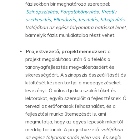
fázisokban bír meghatározó szereppel:
Szinopszisírás
,
Forgatókönyvírás
,
Kreatív
szerkesztés
,
Ellenőrzés, tesztelés, hibajavítás
.
Valójában az egész folyamatra hatással lehet
,
bármelyik fázis munkálataiba részt vehet.
Projektvezető, projektmenedzser:
a
projekt megalakítása után ő a felelős a
tananyagfejlesztés megvalósításáért és
sikerességéért. A szinopszis összeállítását és
kitöltését kézben tartja, a megegyezéseket
levezényli. Ő választja ki a szakértőket és
lektorokat, egyéb szereplőit a fejlesztésnek. Ő
tervezi az erőforrások felhasználást, és a
fejlesztési munka ütemezését is, ami
megmutatja, hogy az egyes lépcsők mikortól
meddig tartanak. A projektvezető
valójában
az egész folyamat során jelen van
, és segíti