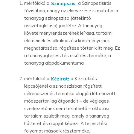
mérföldkő a
Szinopszis:
a Szinopszisírás
fázisában, ahogy az elnevezése is mutatja, a
tananyag szinopszisa (áttekintő
összefoglalása) jön létre. A tananyag
követelményrendszerének leírása, tartalmi
elemeinek és alkalmazási körülményeinek
meghatározása, rögzítése történik itt meg. Ez
a tananyagfejlesztés első részterméke, a
tananyag alapdokumentuma.
mérföldkő a
Kézirat:
a Kéziratírás
lépcsőjénél a szinopszisban rögzített
célrendszer és tematika alapján létrehozott,
módszertanilag átgondolt – de végleges
szerkezetűnek nem tekinthető – oktatási
tartalom születik meg, amely a tananyag
hátterét és alapját képezi. A fejlesztési
folyamat második részterméke.