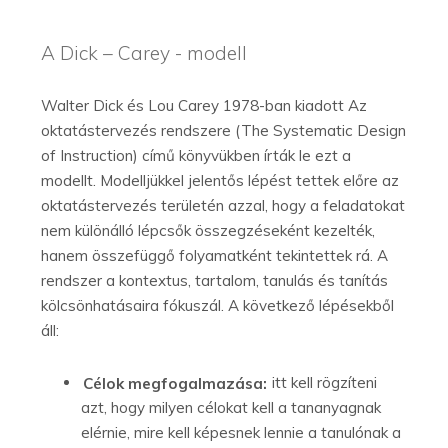
A Dick – Carey - modell
Walter Dick és Lou Carey 1978-ban kiadott Az
oktatástervezés rendszere (The Systematic Design
of Instruction) című könyvükben írták le ezt a
modellt. Modelljükkel jelentős lépést tettek előre az
oktatástervezés területén azzal, hogy a feladatokat
nem különálló lépcsők összegzéseként kezelték,
hanem összefüggő folyamatként tekintettek rá. A
rendszer a kontextus, tartalom, tanulás és tanítás
kölcsönhatásaira fókuszál. A következő lépésekből
áll:
Célok megfogalmazása:
itt kell rögzíteni
azt, hogy milyen célokat kell a tananyagnak
elérnie, mire kell képesnek lennie a tanulónak a