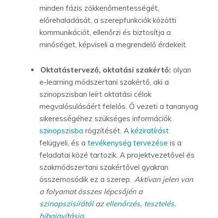
minden fázis zökkenőmentességét,
előrehaladását, a szerepfunkciók közötti
kommunikációt, ellenőrzi és biztosítja a
minőséget, képviseli a megrendelő érdekeit.
Oktatástervező, oktatási szakértő:
olyan
e-learning módszertani szakértő, aki a
szinopszisban leírt oktatási célok
megvalósulásáért felelős. Ő vezeti a tananyag
sikerességéhez szükséges információk
szinopszisba
rögzítését. A
kéziratírást
felügyeli, és a
tevékenység tervezése
is a
feladatai közé tartozik. A projektvezetővel és
szakmódszertani szakértővel gyakran
összemosódik ez a szerep.
Aktívan jelen van
a folyamat összes lépcsőjén a
szinopszisírától
az
ellenőrzés, tesztelés,
hibajavításig.