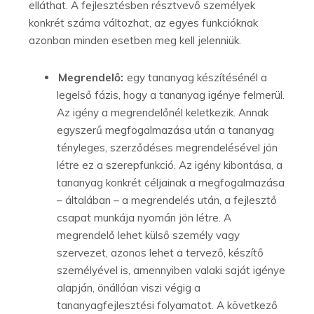
elláthat. A fejlesztésben résztvevő személyek
konkrét száma változhat, az egyes funkcióknak
azonban minden esetben meg kell jelenniük.
Megrendelő:
egy tananyag készítésénél a
legelső fázis, hogy a tananyag igénye felmerül.
Az igény a megrendelőnél keletkezik. Annak
egyszerű megfogalmazása után a tananyag
tényleges, szerződéses megrendelésével jön
létre ez a szerepfunkció. Az igény kibontása, a
tananyag konkrét céljainak a megfogalmazása
– általában – a megrendelés után, a fejlesztő
csapat munkája nyomán jön létre. A
megrendelő lehet külső személy vagy
szervezet, azonos lehet a tervező, készítő
személyével is, amennyiben valaki saját igénye
alapján, önállóan viszi végig a
tananyagfejlesztési folyamatot. A következő