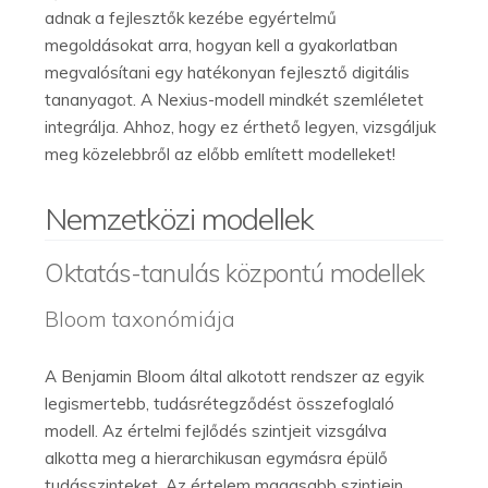
adnak a fejlesztők kezébe egyértelmű
megoldásokat arra, hogyan kell a gyakorlatban
megvalósítani egy hatékonyan fejlesztő digitális
tananyagot. A Nexius-modell mindkét szemléletet
integrálja. Ahhoz, hogy ez érthető legyen, vizsgáljuk
meg közelebbről az előbb említett modelleket!
Nemzetközi modellek
Oktatás-tanulás központú modellek
Bloom taxonómiája
A Benjamin Bloom által alkotott rendszer az egyik
legismertebb, tudásrétegződést összefoglaló
modell. Az értelmi fejlődés szintjeit vizsgálva
alkotta meg a hierarchikusan egymásra épülő
tudásszinteket. Az értelem magasabb szintjein