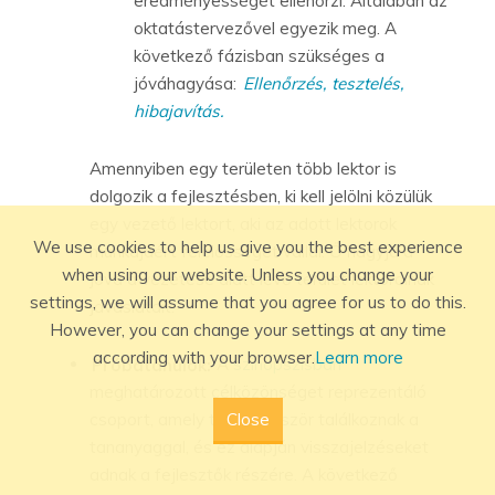
eredményességét ellenőrzi. Általában az
oktatástervezővel egyezik meg. A
következő fázisban szükséges a
jóváhagyása:
Ellenőrzés, tesztelés,
hibajavítás.
Amennyiben egy területen több lektor is
dolgozik a fejlesztésben, ki kell jelölni közülük
egy vezető lektort, aki az adott lektorok
We use cookies to help us give you the best experience
munkájáért felelősséget vállal. Ő hagyja a
when using our website. Unless you change your
jóvá a vezetése alatt lévő terület lektorainak
settings, we will assume that you agree for us to do this.
javaslatait.
However, you can change your settings at any time
according with your browser.
Learn more
Próbatanulók:
A
szinopszisban
meghatározott célközönséget reprezentáló
Close
csoport, amely tagjai először találkoznak a
tananyaggal, és ez alapján visszajelzéseket
adnak a fejlesztők részére. A következő