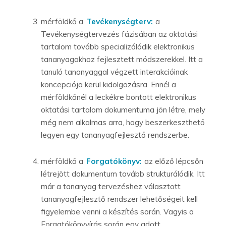
mérföldkő a
Tevékenységterv:
a
Tevékenységtervezés fázisában az oktatási
tartalom tovább specializálódik elektronikus
tananyagokhoz fejlesztett módszerekkel. Itt a
tanuló tananyaggal végzett interakcióinak
koncepciója kerül kidolgozásra. Ennél a
mérföldkőnél a leckékre bontott elektronikus
oktatási tartalom dokumentuma jön létre, mely
még nem alkalmas arra, hogy beszerkeszthető
legyen egy tananyagfejlesztő rendszerbe.
mérföldkő a
Forgatókönyv:
az előző lépcsőn
létrejött dokumentum tovább strukturálódik. Itt
már a tananyag tervezéshez választott
tananyagfejlesztő rendszer lehetőségeit kell
figyelembe venni a készítés során. Vagyis a
Forgatókönyvírás során egy adott