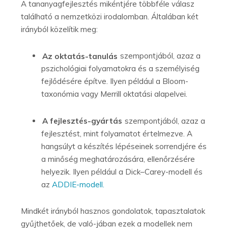
A tananyagfejlesztés mikéntjére többféle válasz
található a nemzetközi irodalomban. Általában két
irányból közelítik meg:
Az oktatás-tanulás
szempontjából, azaz a
pszichológiai folyamatokra és a személyiség
fejlődésére építve. Ilyen például a Bloom-
taxonómia vagy Merrill oktatási alapelvei.
A fejlesztés-gyártás
szempontjából, azaz a
fejlesztést, mint folyamatot értelmezve. A
hangsúlyt a készítés lépéseinek sorrendjére és
a minőség meghatározására, ellenőrzésére
helyezik. Ilyen például a Dick–Carey-modell és
az
ADDIE-modell.
Mindkét irányból hasznos gondolatok, tapasztalatok
gyűjthetőek, de való-jában ezek a modellek nem