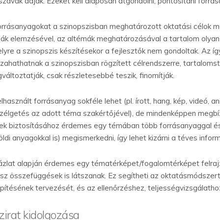
szavak adják. Ezeket kell alaposan átgondolni, pontosítani forrá
orrásanyagokat a szinopszisban meghatározott oktatási célok ment
ák elemzésével, az altémák meghatározásával a tartalom olyan új
lyre a szinopszis készítésekor a fejlesztők nem gondoltak. Az íg
szahathatnak a szinopszisban rögzített célrendszerre, tartaloms
változtatják, csak részletesebbé teszik, finomítják.
lhasznált forrásanyag sokféle lehet (pl. írott, hang, kép, videó, a
zélgetés az adott téma szakértőjével), de mindenképpen megbízh
ek biztosításához érdemes egy témában több forrásanyaggal és
öldi anyagokkal is) megismerkedni, így lehet kizárni a téves inform
ázlat alapján érdemes egy tématérképet/fogalomtérképet felrajzo
sz összefüggések is látszanak. Ez segítheti az oktatásmódszert
építésének tervezését, és az ellenőrzéshez, teljességvizsgálathoz
zirat kidolgozása