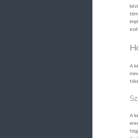
kéz
tém
imp
ezé
Ho
A k
min
tök
Sz
A k
ere
tag