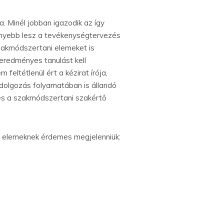
. Minél jobban igazodik az így
nnyebb lesz a tevékenységtervezés
 szakmódszertani elemeket is
eredményes tanulást kell
eltétlenül ért a kézirat írója,
 kidolgozás folyamatában is állandó
ő és a szakmódszertani szakértő
ő elemeknek érdemes megjelenniük: