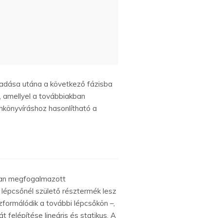
adása utána a következő fázisba
m, amellyel a továbbiakban
nkönyvíráshoz hasonlítható a
sban megfogalmazott
lépcsőnél születő résztermék lesz
formálódik a további lépcsőkön –,
t felépítése lineáris és statikus. A