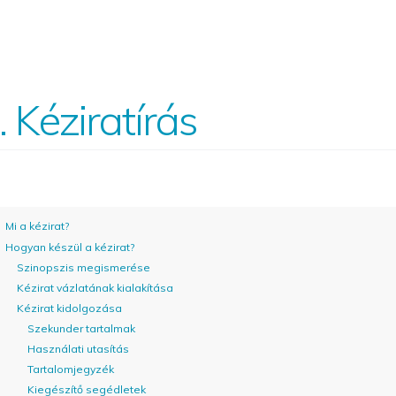
. Kéziratírás
Mi a kézirat?
Hogyan készül a kézirat?
Szinopszis megismerése
Kézirat vázlatának kialakítása
Kézirat kidolgozása
Szekunder tartalmak
Használati utasítás
Tartalomjegyzék
Kiegészítő segédletek