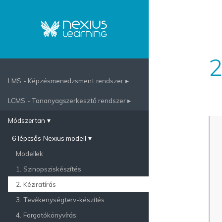
2
LMS - Képzésmenedzsment rendszer ▸
LCMS - Tananyagszerkesztő rendszer ▸
Módszertan ▾
6 lépcsős Nexius modell ▾
Modellek
1. Szinopsziskészítés
2. Kéziratírás
3. Tevékenységterv-készítés
4. Forgatókönyvírás