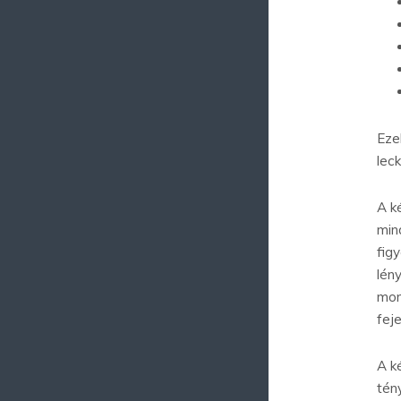
Eze
lec
A k
min
fig
lén
mon
fej
A k
tén