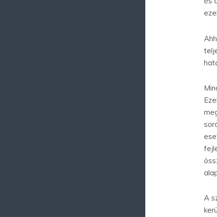
és 
eze
Ahh
tel
hat
Min
Eze
meg
sor
ese
fej
öss
ala
A s
ker