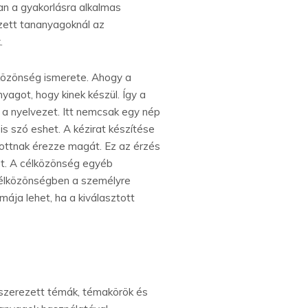
an a gyakorlásra alkalmas
zett tananyagoknál az
.
lközönség ismerete. Ahogy a
yagot, hogy kinek készül. Így a
t a nyelvezet. Itt nemcsak egy nép
is szó eshet. A kézirat készítése
tottnak érezze magát. Ez az érzés
ót. A célközönség egyéb
 célközönségben a személyre
ája lehet, ha a kiválasztott
dszerezett témák, témakörök és