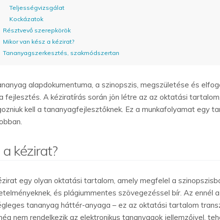
Teljességvizsgálat
Kockázatok
Résztvevő szerepkörök
Mikor van kész a kézirat?
Tananyagszerkesztés, szakmódszertan
ananyag alapdokumentuma, a szinopszis, megszületése és elfog
 a fejlesztés. A kéziratírás során jön létre az az oktatási tartalo
gozniuk kell a tananyagfejlesztőknek. Ez a munkafolyamat egy ta
jobban.
 a kézirat?
ézirat egy olyan oktatási tartalom, amely megfelel a szinopszi
etelményeknek, és plágiummentes szövegezéssel bír. Az ennél a 
égleges tananyag háttér-anyaga – ez az oktatási tartalom transz
 még nem rendelkezik az elektronikus tananyagok jellemzőivel, tehá