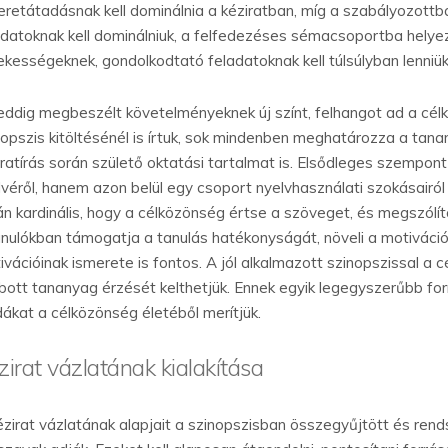
eretátadásnak kell dominálnia a kéziratban, míg a szabályozottb
adatoknak kell dominálniuk, a felfedezéses sémacsoportba helye
ekességeknek, gondolkodtató feladatoknak kell túlsúlyban lenniük
eddig megbeszélt követelményeknek új színt, felhangot ad a cé
nopszis kitöltésénél is írtuk, sok mindenben meghatározza a tanan
iratírás során születő oktatási tartalmat is. Elsődleges szempon
lvéről, hanem azon belül egy csoport nyelvhasználati szokásairól 
án kardinális, hogy a célközönség értse a szöveget, és megszólí
anulókban támogatja a tanulás hatékonyságát, növeli a motiváci
ivációinak ismerete is fontos. A jól alkalmazott szinopszissal a
bott tananyag érzését kelthetjük. Ennek egyik legegyszerűbb form
dákat a célközönség életéből merítjük.
zirat vázlatának kialakítása
ézirat vázlatának alapjait a szinopszisban összegyűjtött és ren