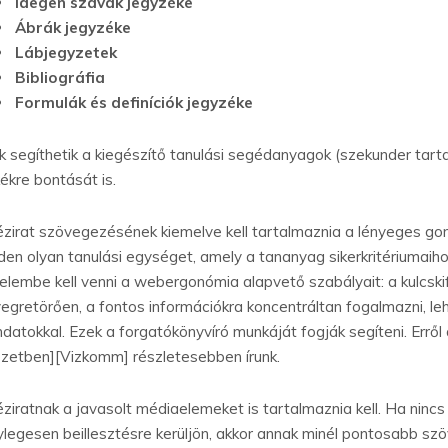
Idegen szavak jegyzéke
Ábrák jegyzéke
Lábjegyzetek
Bibliográfia
Formulák és definíciók jegyzéke
k segíthetik a kiegészítő tanulási segédanyagok (szekunder tart
kékre bontását is.
ézirat szövegezésének kiemelve kell tartalmaznia a lényeges go
den olyan tanulási egységet, amely a tananyag sikerkritériumaiho
yelembe kell venni a webergonómia alapvető szabályait: a kulcskif
yegretörően, a fontos információkra koncentráltan fogalmazni, le
datokkal. Ezek a forgatókönyvíró munkáját fogják segíteni. Erről
ezetben][Vizkomm] részletesebben írunk.
éziratnak a javasolt médiaelemeket is tartalmaznia kell. Ha ninc
ylegesen beillesztésre kerüljön, akkor annak minél pontosabb szöv