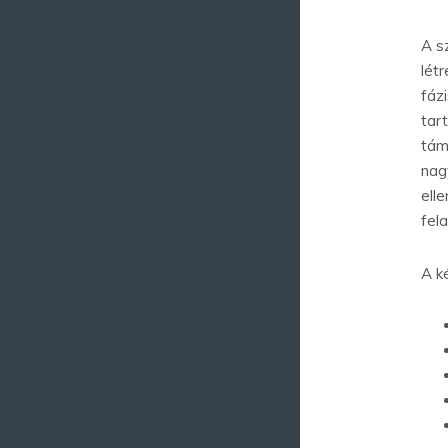
A s
lét
fáz
tar
tám
nagy
ell
fel
A k