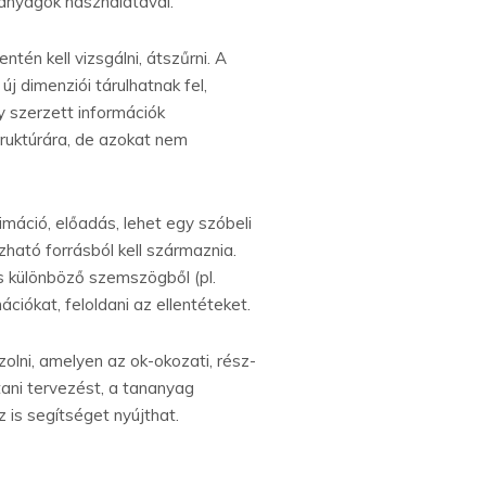
sanyagok használatával.
én kell vizsgálni, átszűrni. A
 dimenziói tárulhatnak fel,
y szerzett információk
truktúrára, de azokat nem
nimáció, előadás, lehet egy szóbeli
ató forrásból kell származnia.
 különböző szemszögből (pl.
ációkat, feloldani az ellentéteket.
lni, amelyen az ok-okozati, rész-
ani tervezést, a tananyag
 is segítséget nyújthat.