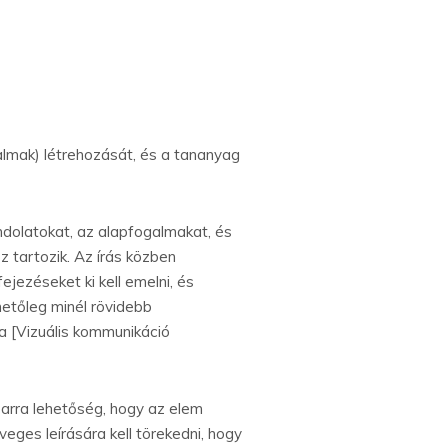
almak) létrehozását, és a tananyag
ndolatokat, az alapfogalmakat, és
z tartozik. Az írás közben
ejezéseket ki kell emelni, és
hetőleg minél rövidebb
 a [Vizuális kommunikáció
s arra lehetőség, hogy az elem
eges leírására kell törekedni, hogy