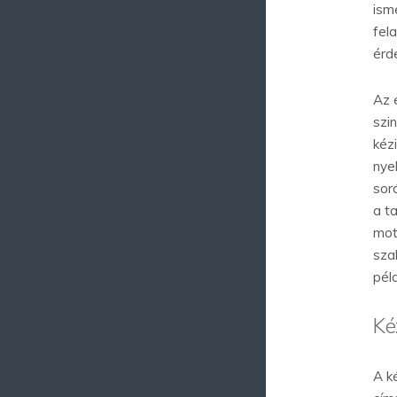
ism
fel
érd
Az 
szi
kéz
nye
sor
a t
mot
sza
pél
Ké
A k