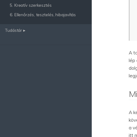
5. Kreatív szerkesztés
6. Ellenőrzés, tesztelés, hibajavítás
Tudástár ▸
A t
lép
dol
!
leg
Mi
A k
köv
a v
itt