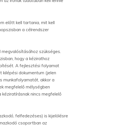
n az írónak tudatában kell lennie
lőtt kell tartania, mit kell
inopszisban a célrendszer
él megvalósításához szükséges.
szisban, hogy a kézirathoz
ítését. A fejlesztési folyamat
t kilépési dokumentum (jelen
is munkafolyamatát, akkor a
ttek megfelelő mélységben
 kéziratírásnak nincs megfelelő
kodó, felfedezéses) is kijelölésre
kalmazkodó csoportban az