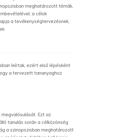
szinopszisban meghatározott témák,
embevételével, a célok
alapja a tevékenységtervezésnek,
ie.
an leírtak, ezért első lépésként
hogy a tervezett tananyaghoz
 megvalósulását. Ezt az
lló tanulás során a célközönség
nyság a szinopszisban meghatározott