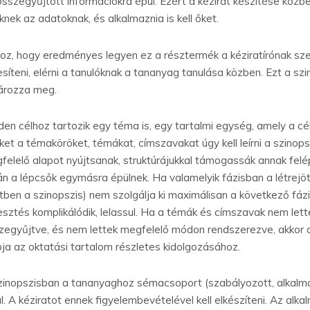
összegyűjtött információkra épül. Ezért a kézirat készítése közbe
knek az adatoknak, és alkalmaznia is kell őket.
oz, hogy eredményes legyen ez a résztermék a kéziratírónak szem e
jesíteni, elérni a tanulóknak a tananyag tanulása közben. Ezt a sz
ározza meg.
den célhoz tartozik egy téma is, egy tartalmi egység, amely a c
ket a témaköröket, témákat, címszavakat úgy kell leírni a szinop
felelő alapot nyújtsanak, struktúrájukkal támogassák annak felép
án a lépcsők egymásra épülnek. Ha valamelyik fázisban a létrejöt
tben a szinopszis) nem szolgálja ki maximálisan a következő fáz
lesztés komplikálódik, lelassul. Ha a témák és címszavak nem le
zegyűjtve, és nem lettek megfelelő módon rendszerezve, akkor a
pja az oktatási tartalom részletes kidolgozásához.
zinopszisban a tananyaghoz sémacsoport (szabályozott, alkalmaz
ül. A kéziratot ennek figyelembevételével kell elkészíteni. Az al