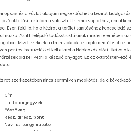
zinopszis és a vázlat alapján megkezdődhet a kézirat kidolgozása
rejövő oktatási tartalom a választott sémacsoporthoz, annál kö
isa. Ezen felül jó, ha a kézirat a terület tanításához kapcsolódó
talmazza. Az itt felépülő tudásstruktúrának minden elemében az 
ogatnia. Mivel ezeknek a dimenzióknak az implementálásához nem f
on pontos instrukciókkal kell ellátni a kidolgozás előtt, illetve a
enőrzések alá kell vetni a készülő anyagot. Ez az oktatástervez
adata.
ézirat szerkezetében nincs semmilyen megkötés, de a következ
Cím
Tartalomjegyzék
Főszöveg
Rész, alrész, pont
Név- és tárgymutató