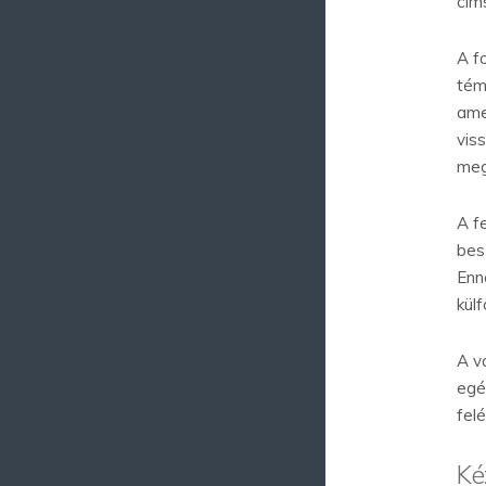
cím
A f
tém
ame
vis
meg
A fe
bes
Enn
külf
A v
egé
fel
Ké