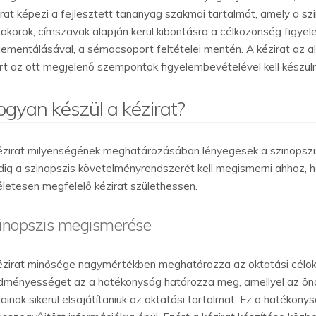
irat képezi a fejlesztett tananyag szakmai tartalmát, amely a 
akörök, címszavak alapján kerül kibontásra a célközönség figyel
lementálásával, a sémacsoport feltételei mentén. A kézirat az 
rt az ott megjelenő szempontok figyelembevételével kell készüln
gyan készül a kézirat?
ézirat milyenségének meghatározásában lényegesek a szinopszisb
dig a szinopszis követelményrendszerét kell megismerni ahhoz, 
életesen megfelelő kézirat születhessen.
inopszis megismerése
ézirat minősége nagymértékben meghatározza az oktatási célok
dményességet az a hatékonyság határozza meg, amellyel az öná
jainak sikerül elsajátítaniuk az oktatási tartalmat. Ez a hatéko