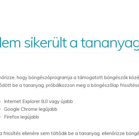
em sikerült a tananyag
enőrizze, hogy böngészőprogramja a támogatott böngészők közé
tődött be a tananyag, próbálkozzon meg a böngészőlap frissíté
Internet Explorer 8.0 vagy újabb
Google Chrome legújabb
Firefox legújabb
a frissítés ellenére sem töltődik be a tananyag, ellenőrizze böng