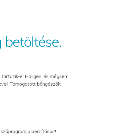
 betöltése.
 tartozik-e! Ha igen, és mégsem
sével! Támogatott böngészők:
észőprogramja beállításait!