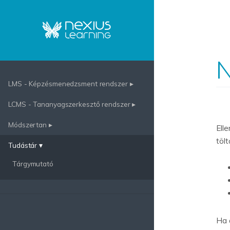
N
LMS - Képzésmenedzsment rendszer ▸
LCMS - Tananyagszerkesztő rendszer ▸
Módszertan ▸
Ell
töl
Tudástár ▾
Tárgymutató
Ha 