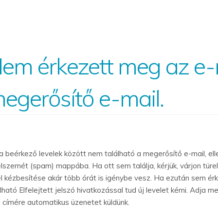
em érkezett meg az e-
egerősítő e-mail.
a beérkező levelek között nem található a megerősítő e-mail, ell
élszemét (spam) mappába. Ha ott sem találja, kérjük, várjon tür
él kézbesítése akár több órát is igénybe vesz. Ha ezután sem érk
lható Elfelejtett jelszó hivatkozással tud új levelet kérni. Adja m
l címére automatikus üzenetet küldünk.