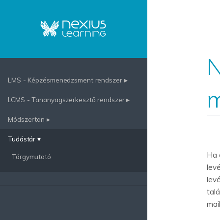
N
LMS - Képzésmenedzsment rendszer ▸
m
LCMS - Tananyagszerkesztő rendszer ▸
Módszertan ▸
Tudástár ▾
Ha 
Tárgymutató
lev
lev
talá
mai