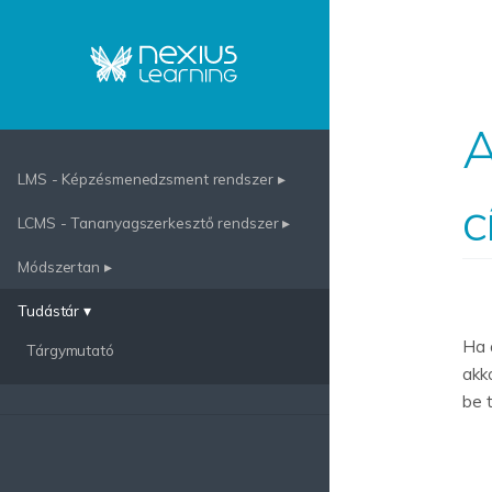
A
LMS - Képzésmenedzsment rendszer ▸
c
LCMS - Tananyagszerkesztő rendszer ▸
Módszertan ▸
Tudástár ▾
Ha 
Tárgymutató
akk
be 