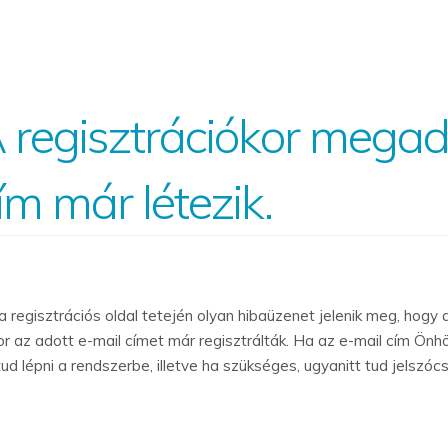
 regisztrációkor megad
ím már létezik.
a regisztrációs oldal tetején olyan hibaüzenet jelenik meg, hogy 
or az adott e-mail címet már regisztrálták. Ha az e-mail cím Önhö
tud lépni a rendszerbe, illetve ha szükséges, ugyanitt tud jelszó