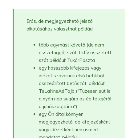
Erős, de megjegyezhető jelszó
alkotásához választhat például
több egymást követő (de nem
összefüggő) szót, fiktív összetett
szót például: TükörPaszta
egy hosszabb kifejezés vagy
idézet szavainak első betűiből
összeállított betűszót, például:
TsLaNnsAéTaJb ("Tüzesen süt le
a nyári nap sugára az ég tetejéről
a juhászbojtárra")
egy Ön által könnyen
megjegyezhető, de kifejezésként
vagy idézetként nem ismert
mondatot, például: