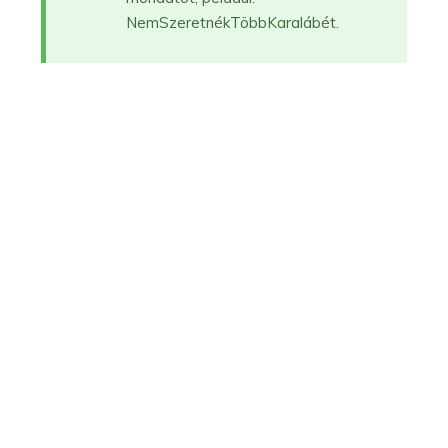
NemSzeretnékTöbbKaralábét.