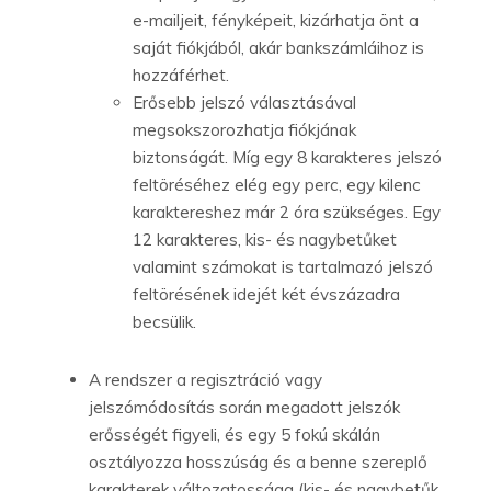
e-mailjeit, fényképeit, kizárhatja önt a
saját fiókjából, akár bankszámláihoz is
hozzáférhet.
Erősebb jelszó választásával
megsokszorozhatja fiókjának
biztonságát. Míg egy 8 karakteres jelszó
feltöréséhez elég egy perc, egy kilenc
karaktereshez már 2 óra szükséges. Egy
12 karakteres, kis- és nagybetűket
valamint számokat is tartalmazó jelszó
feltörésének idejét két évszázadra
becsülik.
A rendszer a regisztráció vagy
jelszómódosítás során megadott jelszók
erősségét figyeli, és egy 5 fokú skálán
osztályozza hosszúság és a benne szereplő
karakterek változatossága (kis- és nagybetűk,